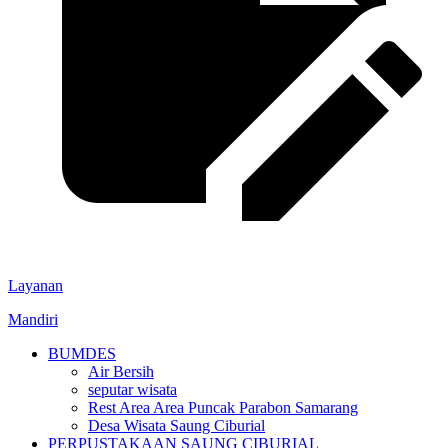
Layanan
Mandiri
BUMDES
Air Bersih
seputar wisata
Rest Area Area Puncak Parabon Samarang
Desa Wisata Saung Ciburial
PERPUSTAKAAN SAUNG CIBURIAL