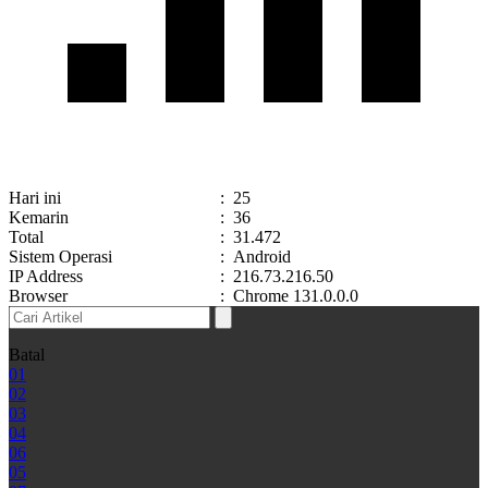
Hari ini
:
25
Kemarin
:
36
Total
:
31.472
Sistem Operasi
:
Android
IP Address
:
216.73.216.50
Browser
:
Chrome 131.0.0.0
Batal
01
02
03
04
06
05